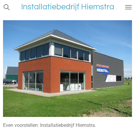
Installatiebedrijf Hiemstra
Ga
direct
naar
de
hoofdinhoud
Even voorstellen: Installatiebedrijf Hiemstra.